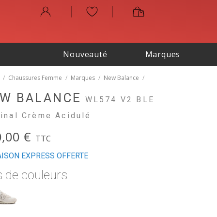
Nouveauté
Marques
/
Chaussures Femme
/
Marques
/
New Balance
/
W BALANCE
WL574 V2 BLE
ginal Crème Acidulé
,00 €
TTC
AISON EXPRESS OFFERTE
s de couleurs