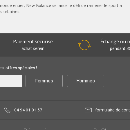
onde entier, New Balance se lance le défi de ramener le sport à
s urbaines.
Paiement sécurisé
Échangé ou 
achat serein
pendant 30
s, offres spéciales !
Femmes
Hommes
04 94 01 01 57
formulaire de cont