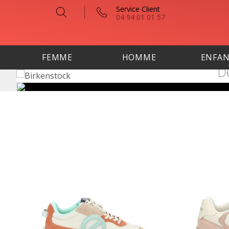
Service Client
04 94 01 01 57
FEMME
HOMME
ENFA
Dé