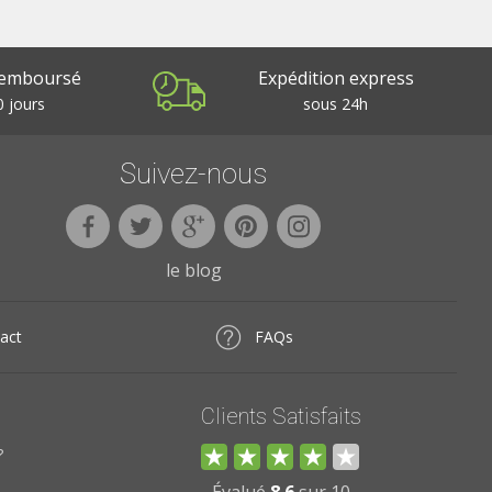
remboursé
Expédition express
 jours
sous 24h
Suivez-nous
le blog
act
FAQs
Clients Satisfaits
?
Évalué
8.6
sur 10