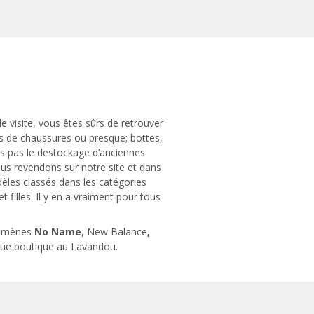
 visite, vous êtes sûrs de retrouver
es de chaussures ou presque; bottes,
ns pas le destockage d’anciennes
s revendons sur notre site et dans
èles classés dans les catégories
 filles. Il y en a vraiment pour tous
énomènes
No Name
, New Balance
,
ique boutique au Lavandou.