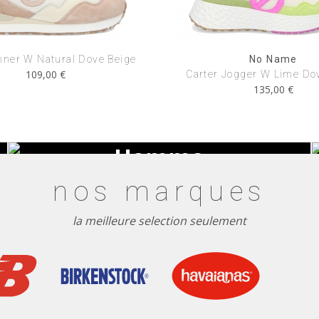
nner W Natural Dove Beige
No Name
109,00 €
Carter Jogger W Lime Do
135,00 €
Nouveautés
Homme
nos marques
la meilleure selection seulement