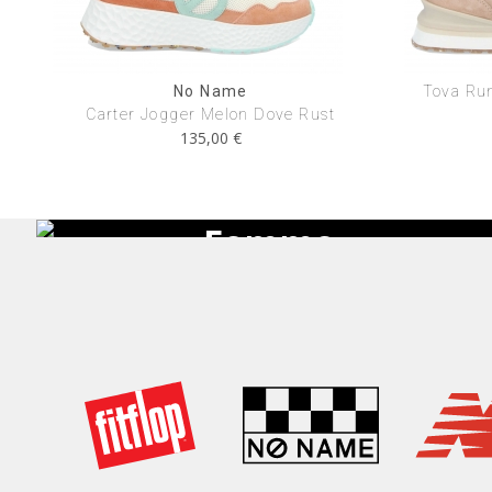
No Name
Tova Ru
Carter Jogger Melon Dove Rust
135,00 €
Nouveautés
Femme