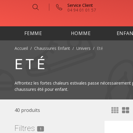
Service Client
04 94 01 01 57
FEMME
HOMME
ENFA
Accueil
/
Chaussures Enfant
/
Univers
/
Eté
ETÉ
Affrontez les fortes chaleurs estivales passe nécessairement
chaussures été pour enfant.
40 produits
Filtres
1