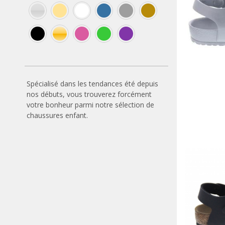
nt
Beige
Blanc
Bleu
Gris
Marron
Or
Rose
Vert
Violet
Spécialisé dans les tendances été depuis
nos débuts, vous trouverez forcément
votre bonheur parmi notre sélection de
chaussures enfant.