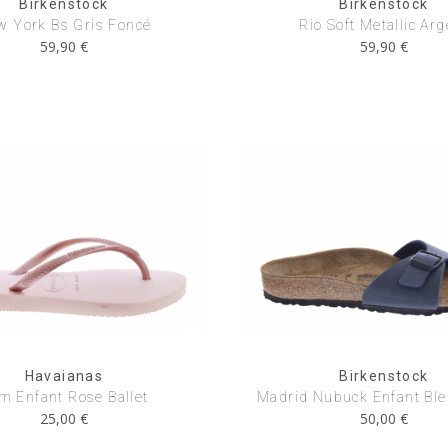
Birkenstock
Birkenstock
w York Bs Gris Foncé
Rio Soft Metallic Arg
59,90 €
59,90 €
Havaianas
Birkenstock
im Enfant Rose Ballet
Madrid Nubuck Enfant Ble
25,00 €
50,00 €