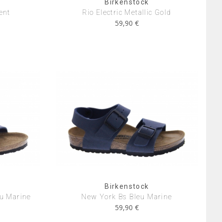
Birkenstock
ent
Rio Electric Metallic Gold
59,90 €
Birkenstock
u Marine
New York Bs Bleu Marine
59,90 €