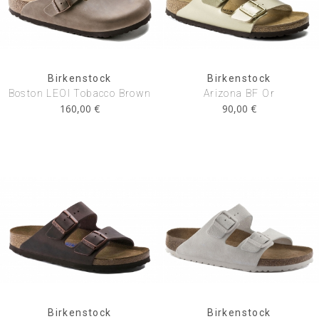
Birkenstock
Birkenstock
Boston LEOI Tobacco Brown
Arizona BF Or
160,00 €
90,00 €
Birkenstock
Birkenstock