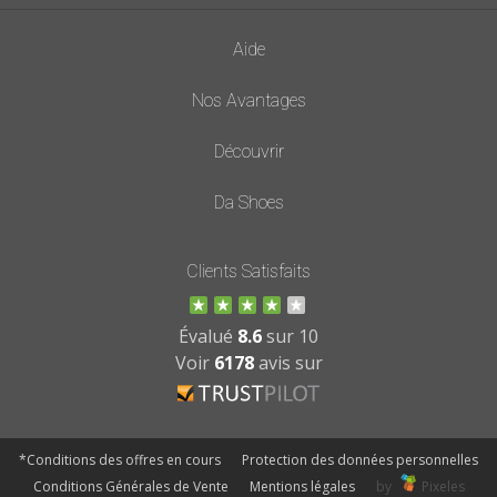
Aide
Nos Avantages
Découvrir
Da Shoes
Clients Satisfaits
Évalué
8.6
sur 10
Voir
6178
avis sur
*Conditions des offres en cours
Protection des données personnelles
Conditions Générales de Vente
Mentions légales
by
Pixeles