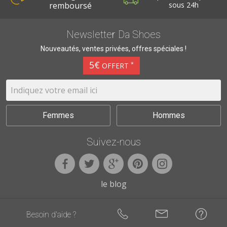
remboursé
sous 24h
pendant 30 jours
Newsletter Da Shoes
Nouveautés, ventes privées, offres spéciales !
5€
*
OFFERT
Femmes
Hommes
Suivez-nous
le blog
Besoin d'aide ?