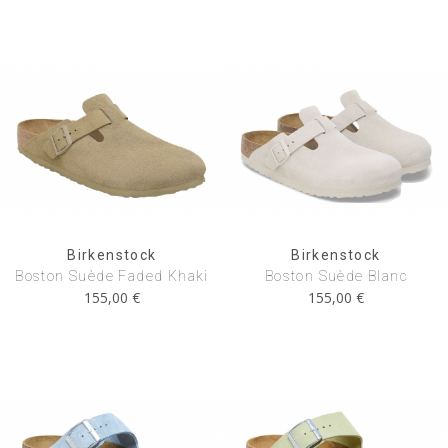
Birkenstock
Birkenstock
Boston Suède Faded Khaki
Boston Suède Blanc
155,00 €
155,00 €