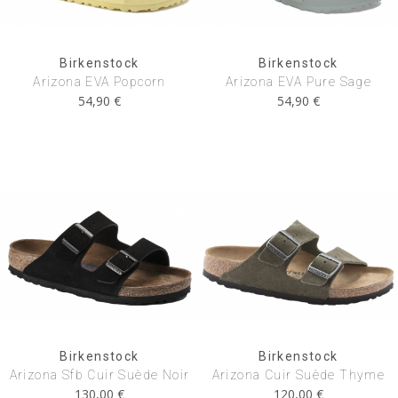
Birkenstock
Birkenstock
Arizona EVA Popcorn
Arizona EVA Pure Sage
54,90 €
54,90 €
Birkenstock
Birkenstock
Arizona Sfb Cuir Suède Noir
Arizona Cuir Suède Thyme
130,00 €
120,00 €