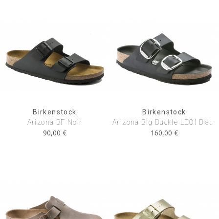
Birkenstock
Birkenstock
Arizona BF Noir
Arizona Big Buckle LEOI Black Hex
90,00 €
160,00 €