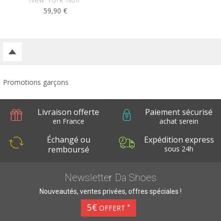
New York Noir
59,90 €
Promotions garçons
Livraison offerte
Paiement sécurisé
en France
achat serein
métropolitaine
Échangé ou
Expédition express
remboursé
sous 24h
pendant 30 jours
Newsletter Da Shoes
Nouveautés, ventes privées, offres spéciales !
5€
*
OFFERT